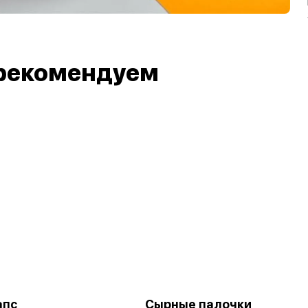
рекомендуем
апс
Сырные палочки