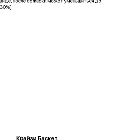
виде, после обжарки может уменьшиться до
30%)
Крэйзи Баскет