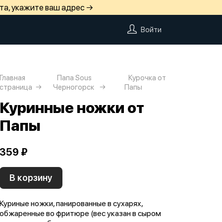
та, укажите ваш адрес →
Войти
Главная
Папа Sous
Курочка от
страница
Черногорск
Папы
Куринные ножки от
Папы
359 ₽
В корзину
Куриные ножки, панированные в сухарях,
обжаренные во фритюре (вес указан в сыром