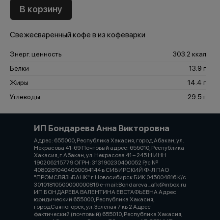
В корзину
Свежесваренный кофе в из кофеварки
Энерг. ценность
303.2 ккал
Белки
13.9 г
Жиры
14.4 г
Углеводы
29.5 г
ИП Бондарева Анна Викторовна
Адрес: 655000, Республика Хакасия, город Абакан, ул.
Некрасова 41-69 Почтовый адрес: 655010, Республика
Хакасия, г. Абакан, ул. Некрасова 41 – 245 Н ИНН
190206215779 ОГРН: 313190230400052 Р/с №
40802810404000054144 в СИБИРСКИЙ Ф-Л ПАО
"ПРОМСВЯЗЬБАНК" г. Новосибирск БИК 045004816 К/с
30101810500000000816 e-mail:Bondareva _afk@inbox.ru
ИП БОНДАРЕВА ВАЛЕНТИНА ЕВСТАФЬЕВНА Адрес
юридический 655000, Республика Хакасия,
городСаяногорск, ул. Зеленая 7 кв 2 Адрес
фактический (почтовый) 655010, Республика Хакасия,