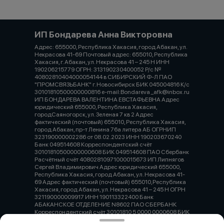
ИП Бондарева Анна Викторовна
Адрес: 655000, Республика Хакасия, город Абакан, ул.
Некрасова 41-69 Почтовый адрес: 655010, Республика
Хакасия, г. Абакан, ул. Некрасова 41 – 245 Н ИНН
190206215779 ОГРН: 313190230400052 Р/с №
40802810404000054144 в СИБИРСКИЙ Ф-Л ПАО
"ПРОМСВЯЗЬБАНК" г. Новосибирск БИК 045004816 К/с
30101810500000000816 e-mail:Bondareva _afk@inbox.ru
ИП БОНДАРЕВА ВАЛЕНТИНА ЕВСТАФЬЕВНА Адрес
юридический 655000, Республика Хакасия,
городСаяногорск, ул. Зеленая 7 кв 2 Адрес
фактический (почтовый) 655010, Республика Хакасия,
город Абакан, пр-т Ленина 76а литера АБ ОГРНИП
323190000002286 от 08.02.2023 ИНН 190203670240
Банк 049514608 Корреспондентский счёт
30101810500000000608 БИК 049514608 ПАО Сбербанк
Расчётный счёт 40802810971000015673 ИП Липнягов
Сергей Владимирович Адрес юридический 655000,
Республика Хакасия, город Абакан, ул. Некрасова 41-
69 Адрес фактический (почтовый) 655010,Республика
Хакасия, город Абакан, ул. Некрасова 41 – 245 Н ОГРН
321190000009917 ИНН 190113322400 Банк
АБАКАНСКОЕ ОТДЕЛЕНИЕ N8602 ПАО СБЕРБАНК
Корреспондентский счёт 30101810 5 0000 0000608 БИК
04040792 Расчётный счёт 40802810 9 7171 0000279 ИП