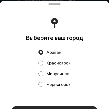
юридический 655000, Республика Хакасия, город
Абакан, ул. Некрасова 41-69 Адрес фактический
(почтовый) 655010,Республика Хакасия, город Абакан,
ул. Некрасова 41 – 245 Н ОГРН 321190000009917 ИНН
190113322400 Банк АБАКАНСКОЕ ОТДЕЛЕНИЕ N8602
ПАО СБЕРБАНК Корреспондентский счёт 30101810 5
0000 0000608 БИК 04040792 Расчётный счёт 40802810
9 7171 0000279
Работает на эффективном ядре
Foodpicásso
ver. 3.2
Выберите ваш город
Абакан
Политика конфиденциальности
Красноярск
Публичная оферта
Минусинск
Акции, скидки, кэшбэк − в нашем приложении!
Черногорск
Мы используем куки.
Пользуясь сайтом, вы даёте согласие на
обработку файлов cookie вашего браузера и использование
аналитических сервисов согласно нашей
политике