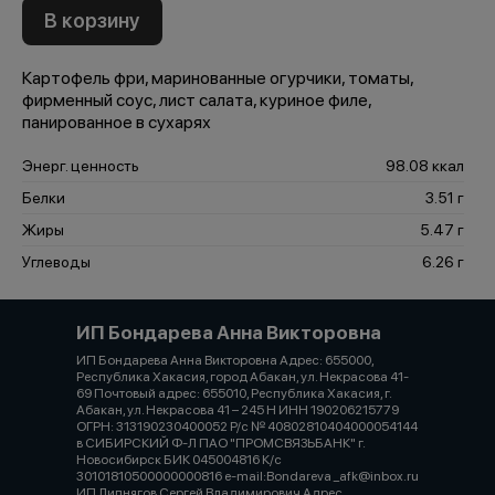
В корзину
Картофель фри, маринованные огурчики, томаты,
фирменный соус, лист салата, куриное филе,
панированное в сухарях
Энерг. ценность
98.08 ккал
Белки
3.51 г
Жиры
5.47 г
Углеводы
6.26 г
ИП Бондарева Анна Викторовна
ИП Бондарева Анна Викторовна Адрес: 655000,
Республика Хакасия, город Абакан, ул. Некрасова 41-
69 Почтовый адрес: 655010, Республика Хакасия, г.
Абакан, ул. Некрасова 41 – 245 Н ИНН 190206215779
ОГРН: 313190230400052 Р/с № 40802810404000054144
в СИБИРСКИЙ Ф-Л ПАО "ПРОМСВЯЗЬБАНК" г.
Новосибирск БИК 045004816 К/с
30101810500000000816 e-mail:Bondareva _afk@inbox.ru
ИП Липнягов Сергей Владимирович Адрес