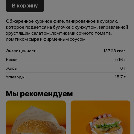
В корзину
Обжаренное куриное филе, панированное в сухарях,
которое подается на булочке с кунжутом, заправленной
хрустящим салатом, ломтиками сочного томата,
ломтиком сыра и фирменным соусом.
Энерг. ценность
137.68 ккал
Белки
5.16 г
Жиры
6 г
Углеводы
15.7 г
Мы рекомендуем