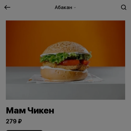
Абакан
Мам Чикен
279 ₽