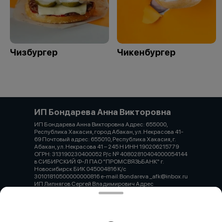
Чизбургер
Чикенбургер
ИП Бондарева Анна Викторовна
ИП Бондарева Анна Викторовна Адрес: 655000,
Республика Хакасия, город Абакан, ул. Некрасова 41-
69 Почтовый адрес: 655010, Республика Хакасия, г.
Абакан, ул. Некрасова 41 – 245 Н ИНН 190206215779
ОГРН: 313190230400052 Р/с № 40802810404000054144
в СИБИРСКИЙ Ф-Л ПАО "ПРОМСВЯЗЬБАНК" г.
Новосибирск БИК 045004816 К/с
30101810500000000816 e-mail:Bondareva _afk@inbox.ru
ИП Липнягов Сергей Владимирович Адрес
юридический 655000, Республика Хакасия, город
Абакан, ул. Некрасова 41-69 Адрес фактический
(почтовый) 655010,Республика Хакасия, город Абакан,
ул. Некрасова 41 – 245 Н ОГРН 321190000009917 ИНН
190113322400 Банк АБАКАНСКОЕ ОТДЕЛЕНИЕ N8602