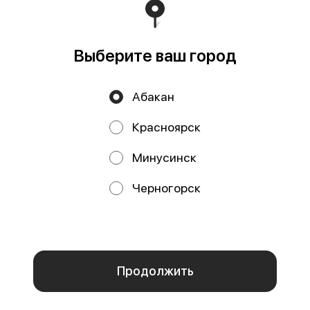
ПАО СБЕРБАНК Корреспондентский счёт 30101810 5
0000 0000608 БИК 04040792 Расчётный счёт 40802810
9 7171 0000279
Работает на эффективном ядре
Foodpicásso
ver. 3.2
Выберите ваш город
Абакан
Политика конфиденциальности
Красноярск
Публичная оферта
Минусинск
Акции, скидки, кэшбэк − в нашем приложении!
Черногорск
Мы используем куки.
Пользуясь сайтом, вы даёте согласие на
обработку файлов cookie вашего браузера и использование
аналитических сервисов согласно нашей
политике
конфиденциальности
.
ОК