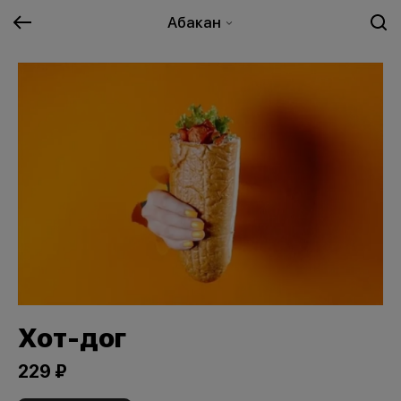
Абакан
Хот-дог
229 ₽