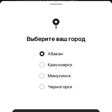
юридический 655000, Республика Хакасия, город
Абакан, ул. Некрасова 41-69 Адрес фактический
(почтовый) 655010,Республика Хакасия, город Абакан,
ул. Некрасова 41 – 245 Н ОГРН 321190000009917 ИНН
190113322400 Банк АБАКАНСКОЕ ОТДЕЛЕНИЕ N8602
ПАО СБЕРБАНК Корреспондентский счёт 30101810 5
0000 0000608 БИК 04040792 Расчётный счёт 40802810
9 7171 0000279
Работает на эффективном ядре
Foodpicásso
ver. 3.2
Выберите ваш город
Абакан
Политика конфиденциальности
Красноярск
Публичная оферта
Минусинск
Акции, скидки, кэшбэк − в нашем приложении!
Черногорск
Мы используем куки.
Пользуясь сайтом, вы даёте согласие на
обработку файлов cookie вашего браузера и использование
аналитических сервисов согласно нашей
политике