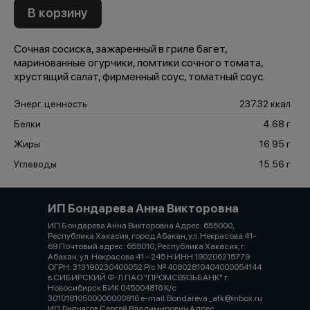
В корзину
Сочная сосиска, зажаренный в гриле багет,
маринованные огурчики, ломтики сочного томата,
хрустящий салат, фирменный соус, томатный соус.
Энерг. ценность
237.32 ккал
Белки
4.68 г
Жиры
16.95 г
Углеводы
15.56 г
ИП Бондарева Анна Викторовна
ИП Бондарева Анна Викторовна Адрес: 655000,
Республика Хакасия, город Абакан, ул. Некрасова 41-
69 Почтовый адрес: 655010, Республика Хакасия, г.
Абакан, ул. Некрасова 41 – 245 Н ИНН 190206215779
ОГРН: 313190230400052 Р/с № 40802810404000054144
в СИБИРСКИЙ Ф-Л ПАО "ПРОМСВЯЗЬБАНК" г.
Новосибирск БИК 045004816 К/с
30101810500000000816 e-mail:Bondareva _afk@inbox.ru
ИП Липнягов Сергей Владимирович Адрес