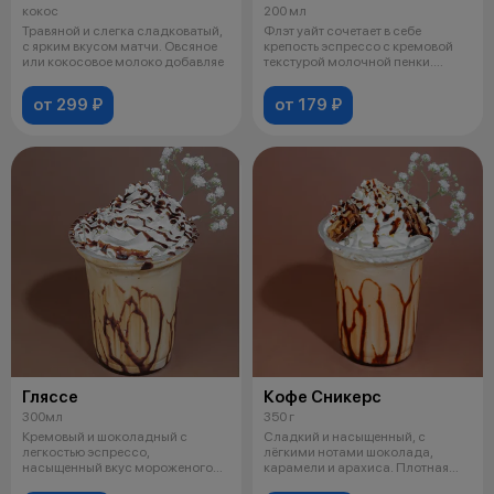
кокос
200 мл
Травяной и слегка сладковатый,
Флэт уайт сочетает в себе
с ярким вкусом матчи. Овсяное
крепость эспрессо с кремовой
или кокосовое молоко добавляе
текстурой молочной пенки.
Напиток и
от 299 ₽
от 179 ₽
Гляссе
Кофе Сникерс
300мл
350 г
Кремовый и шоколадный с
Сладкий и насыщенный, с
легкостью эспрессо,
лёгкими нотами шоколада,
насыщенный вкус мороженого
карамели и арахиса. Плотная
придаёт сладость. И
текстура дела