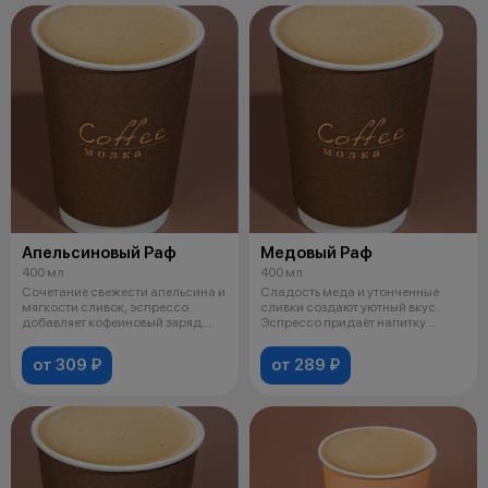
Апельсиновый Раф
Медовый Раф
400 мл
400 мл
Сочетание свежести апельсина и
Сладость меда и утонченные
мягкости сливок, эспрессо
сливки создают уютный вкус.
добавляет кофеиновый заряд.
Эспрессо придаёт напитку
Цитру
насыщеннос
от 309 ₽
от 289 ₽