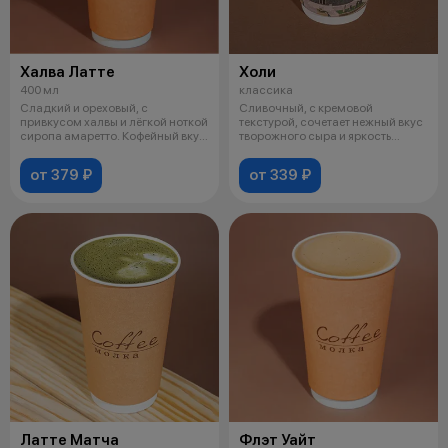
Халва Латте
Холи
400 мл
классика
Сладкий и ореховый, с
Сливочный, с кремовой
привкусом халвы и лёгкой ноткой
текстурой, сочетает нежный вкус
сиропа амаретто. Кофейный вкус
творожного сыра и яркость
делае
сиропа.
от 379 ₽
от 339 ₽
Латте Матча
Флэт Уайт