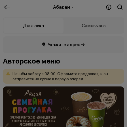
Абакан
Доставка
Самовывоз
Укажите адрес →
Авторское меню
Начнём
работу
в
08:00.
Оформите
предзаказ,
и
он
отправится
на
кухню
в
первую
очередь!