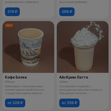
встречается с лаймом и
из сочной клубники
холодным т
раскрывается с
219 ₽
289 ₽
ХИТ
Кофе Белка
АйсКрим Латте
300 мл
300мл
Кремовый, с насыщенными
Холодный и сладкий, с
нотами арахисовой пасты и
насыщенным вкусом эспрессо.
сладостью сиропа ириски.
Лёд делает напиток
Эспрессо добавл
освежающим, а морожен
от 329 ₽
от 259 ₽