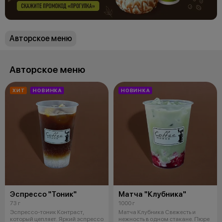
Авторское меню
Авторское меню
ХИТ
НОВИНКА
НОВИНКА
Эспрессо "Тоник"
Матча "Клубника"
73 г
1000 г
Эспрессо-тоник Контраст,
Матча Клубника Свежесть и
который цепляет. Яркий эспрессо
нежность в одном стакане. Пюре