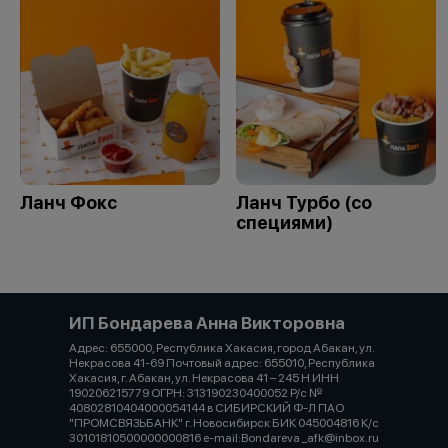
Ланч Фокс
Ланч Турбо (со
специями)
ИП Бондарева Анна Викторовна
Адрес: 655000, Республика Хакасия, город Абакан, ул.
Некрасова 41-69 Почтовый адрес: 655010, Республика
Хакасия, г. Абакан, ул. Некрасова 41 – 245 Н ИНН
190206215779 ОГРН: 313190230400052 Р/с №
40802810404000054144 в СИБИРСКИЙ Ф-Л ПАО
"ПРОМСВЯЗЬБАНК" г. Новосибирск БИК 045004816 К/с
30101810500000000816 e-mail:Bondareva _afk@inbox.ru