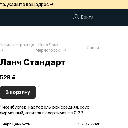
та, укажите ваш адрес →
Войти
Главная страница
Папа Sous
Ланчи
Черногорск
Ланч Стандарт
529 ₽
В корзину
Чикенбургер, картофель фри средняя, соус
фирменный, напиток в ассртименте 0,33
Энерг. ценность
232.97 ккал