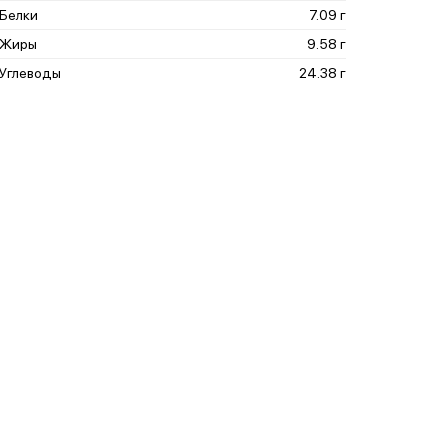
Белки
7.09 г
Жиры
9.58 г
Углеводы
24.38 г