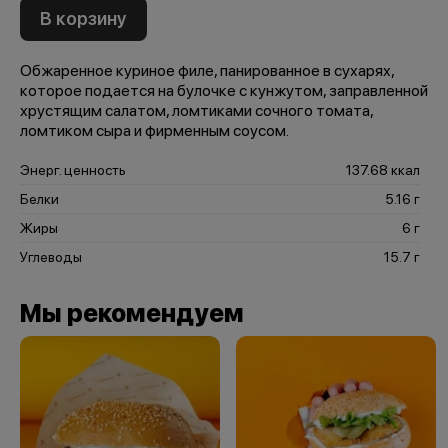
В корзину
Обжаренное куриное филе, панированное в сухарях,
которое подается на булочке с кунжутом, заправленной
хрустящим салатом, ломтиками сочного томата,
ломтиком сыра и фирменным соусом.
Энерг. ценность
137.68 ккал
Белки
5.16 г
Жиры
6 г
Углеводы
15.7 г
Мы рекомендуем