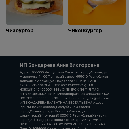
Чизбургер
Чикенбургер
ИП Бондарева Анна Викторовна
Адрес: 655000, Республика Хакасия, город Абакан, ул.
Некрасова 41-69 Почтовый адрес: 655010, Республика
Хакасия, г. Абакан, ул. Некрасова 41 – 245 Н ИНН
190206215779 ОГРН: 313190230400052 Р/с №
40802810404000054144 в СИБИРСКИЙ Ф-Л ПАО
"ПРОМСВЯЗЬБАНК" г. Новосибирск БИК 045004816 К/с
30101810500000000816 e-mail:Bondareva _afk@inbox.ru
ИП БОНДАРЕВА ВАЛЕНТИНА ЕВСТАФЬЕВНА Адрес
юридический 655000, Республика Хакасия,
городСаяногорск, ул. Зеленая 7 кв 2 Адрес
фактический (почтовый) 655010, Республика Хакасия,
город Абакан, пр-т Ленина 76а литера АБ ОГРНИП
323190000002286 от 08.02.2023 ИНН 190203670240
Банк 049514608 Корреспондентский счёт