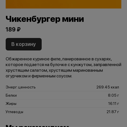
Чикенбургер мини
189 ₽
В корзину
Обжаренное куриное филе, панированное в сухарях,
которое подается на булочке с кунжутом, заправленной
хрустящим салатом, хрустящим маринованным
огурчиком и фирменным соусом.
Энерг. ценность
269.45 ккал
Белки
8.05 г
Жиры
16.11 г
Углеводы
21.87 г