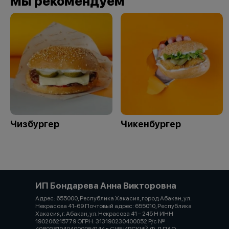
Мы рекомендуем
Чизбургер
Чикенбургер
ИП Бондарева Анна Викторовна
Адрес: 655000, Республика Хакасия, город Абакан, ул.
Некрасова 41-69 Почтовый адрес: 655010, Республика
Хакасия, г. Абакан, ул. Некрасова 41 – 245 Н ИНН
190206215779 ОГРН: 313190230400052 Р/с №