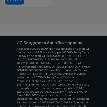
от 219 ₽
ИП Бондарева Анна Викторовна
Адрес: 655000, Республика Хакасия, город Абакан, ул.
Некрасова 41-69 Почтовый адрес: 655010, Республика
Хакасия, г. Абакан, ул. Некрасова 41 – 245 Н ИНН
190206215779 ОГРН: 313190230400052 Р/с №
40802810404000054144 в СИБИРСКИЙ Ф-Л ПАО
"ПРОМСВЯЗЬБАНК" г. Новосибирск БИК 045004816 К/с
30101810500000000816 e-mail:Bondareva _afk@inbox.ru
ИП БОНДАРЕВА ВАЛЕНТИНА ЕВСТАФЬЕВНА Адрес
юридический 655000, Республика Хакасия,
городСаяногорск, ул. Зеленая 7 кв 2 Адрес
фактический (почтовый) 655010, Республика Хакасия,
город Абакан, пр-т Ленина 76а литера АБ ОГРНИП
323190000002286 от 08.02.2023 ИНН 190203670240
Банк 049514608 Корреспондентский счёт
30101810500000000608 БИК 049514608 ПАО Сбербанк
Расчётный счёт 40802810971000015673 ИП Липнягов
Сергей Владимирович Адрес юридический 655000,