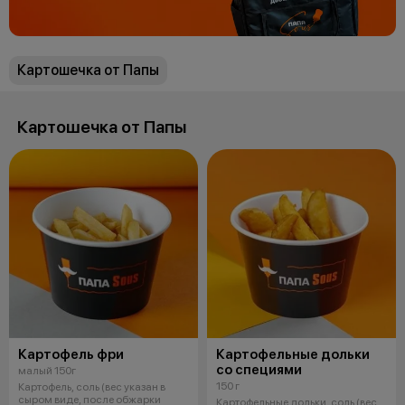
Картошечка от Папы
Картошечка от Папы
Картофель фри
Картофельные дольки
со специями
малый 150г
150 г
Картофель, соль (вес указан в
сыром виде, после обжарки
Картофельные дольки, соль (вес