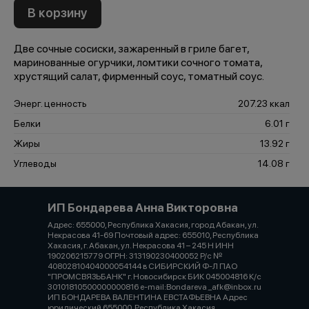
В корзину
Две сочные сосиски, зажаренный в гриле багет,
маринованные огурчики, ломтики сочного томата,
хрустящий салат, фирменный соус, томатный соус.
Энерг. ценность
207.23 ккал
Белки
6.01 г
Жиры
13.92 г
Углеводы
14.08 г
ИП Бондарева Анна Викторовна
Адрес: 655000, Республика Хакасия, город Абакан, ул.
Некрасова 41-69 Почтовый адрес: 655010, Республика
Хакасия, г. Абакан, ул. Некрасова 41 – 245 Н ИНН
190206215779 ОГРН: 313190230400052 Р/с №
40802810404000054144 в СИБИРСКИЙ Ф-Л ПАО
"ПРОМСВЯЗЬБАНК" г. Новосибирск БИК 045004816 К/с
30101810500000000816 e-mail:Bondareva _afk@inbox.ru
ИП БОНДАРЕВА ВАЛЕНТИНА ЕВСТАФЬЕВНА Адрес
юридический 655000, Республика Хакасия,