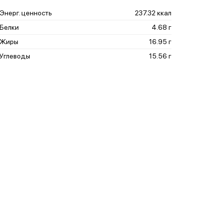
Энерг. ценность
237.32 ккал
Белки
4.68 г
Жиры
16.95 г
Углеводы
15.56 г