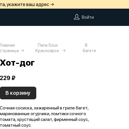
та, укажите ваш адрес →
Войти
Главная
Папа Sous
В
страница
Красноярск
багете
Хот-дог
229 ₽
В корзину
Сочная сосиска, зажаренный в гриле багет,
маринованные огурчики, ломтики сочного
томата, хрустящий салат, фирменный соус,
томатный соус.