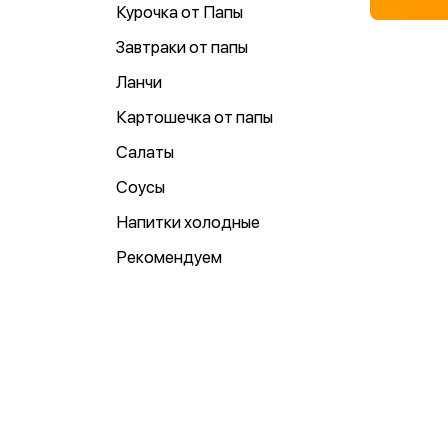
Курочка от Папы
Завтраки от папы
Ланчи
Картошечка от папы
Салаты
Соусы
Напитки холодные
Рекомендуем