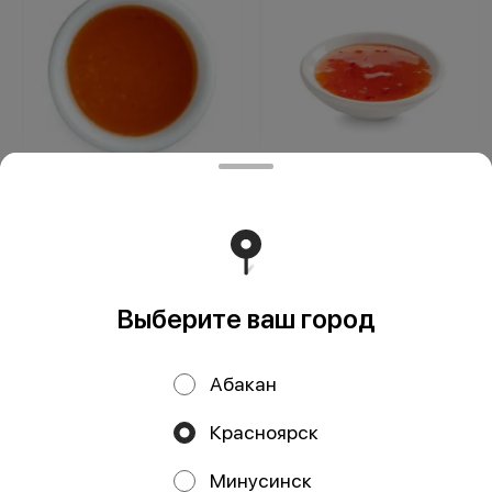
Соус Чили-манго
Соус Тайский
Выберите ваш город
Работает на эффективном ядре
Foodpicásso
ver. 3.2
Абакан
Политика конфиденциальности
Красноярск
Публичная оферта
Минусинск