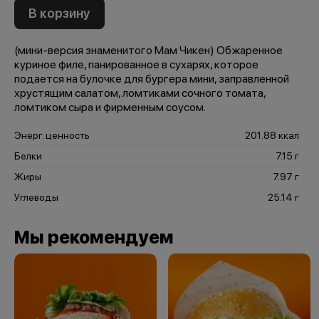
В корзину
(мини-версия знаменитого Мам Чикен) Обжаренное
куриное филе, панированное в сухарях, которое
подается на булочке для бургера мини, заправленной
хрустящим салатом, ломтиками сочного томата,
ломтиком сыра и фирменным соусом.
Энерг. ценность
201.88 ккал
Белки
7.15 г
Жиры
7.97 г
Углеводы
25.14 г
Мы рекомендуем