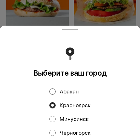
Биг Пап
Фреш Папс
Выберите ваш город
Работает на эффективном ядре
Foodpicásso
ver. 3.2
Абакан
Политика конфиденциальности
Красноярск
Публичная оферта
Минусинск
Акции, скидки, кэшбэк − в нашем приложении!
Черногорск