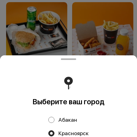
Ланч Стандарт
Ланч Фокс
Выберите ваш город
Работает на эффективном ядре
Foodpicásso
ver. 3.2
Абакан
Политика конфиденциальности
Красноярск