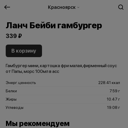
Красноярск
Ланч Бейби гамбургер
339 ₽
В корзину
Гамбургер мини, картошка фри малая,фирменный соус
от Папы, морс 100мл в асс
Энерг. ценность
228.41 ккал
Белки
7.59 г
Жиры
10.47 г
Углеводы
19.08 г
Мы рекомендуем