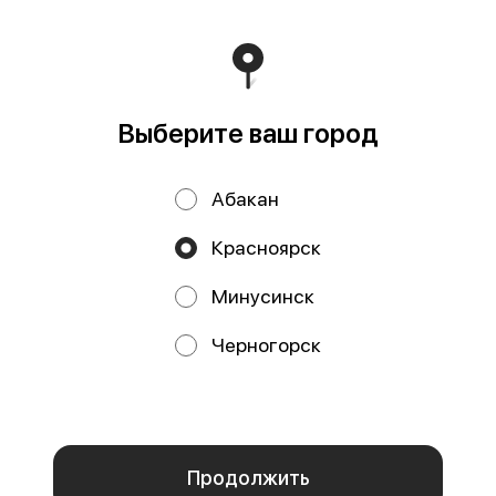
Морс лесные
Морс мандарин-
ягоды
юдзу
Выберите ваш город
Работает на эффективном ядре
Foodpicásso
ver. 3.2
Абакан
Политика конфиденциальности
Красноярск
Публичная оферта
Минусинск
Акции, скидки, кэшбэк − в нашем приложении!
Черногорск
Мы используем куки.
Пользуясь сайтом, вы даёте согласие на
обработку файлов cookie вашего браузера и использование
аналитических сервисов согласно нашей
политике
конфиденциальности
.
ОК