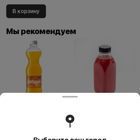
В корзину
Мы рекомендуем
Добрый Апельсин
Морс лесные
ягоды