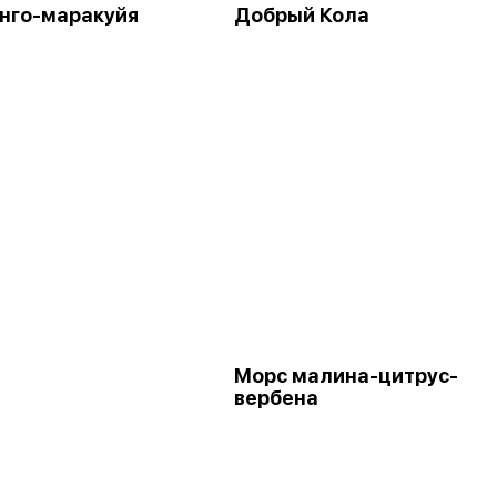
нго-маракуйя
Добрый Кола
Морс малина-цитрус-
вербена