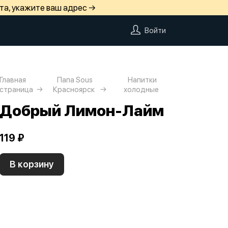
та, укажите ваш адрес →
Войти
Главная
Папа Sous
Напитки
страница
Красноярск
холодные
Добрый Лимон-Лайм
119 ₽
В корзину