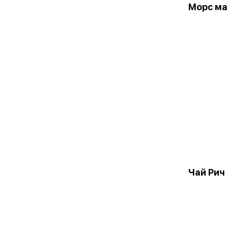
Морс ма
Чай Рич