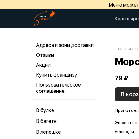
Меню может 
Красноярс
Адреса и зоны доставки
Главная ст
Отзывы
Морс
Акции
Купить франшизу
79 ₽
Пользовательское
соглашение
В корз
В булке
Приготовл
В багете
Энерг. ценн
В лепешке
Углеводы